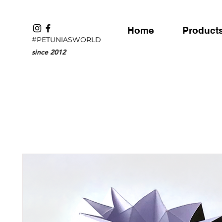
Home
Product
#PETUNIASWORLD
since 2012