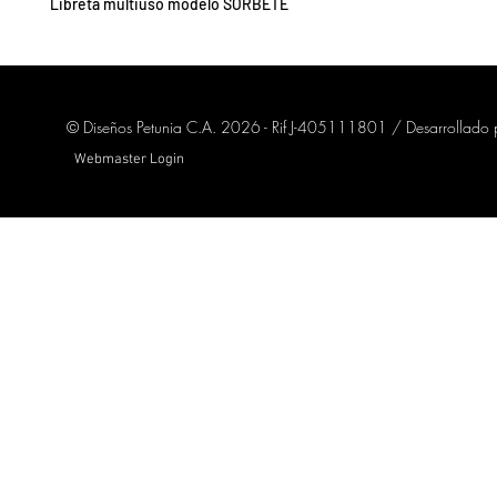
Libreta multiuso modelo SORBETE
© Diseños Petunia C.A. 2026 - Rif J-405111801 / Desarrollado
Webmaster Login