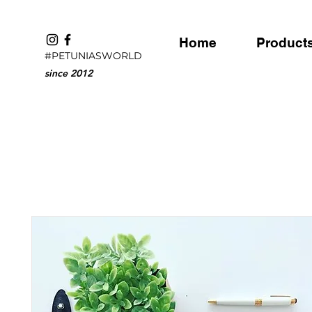
Home
Product
#PETUNIASWORLD
since 2012